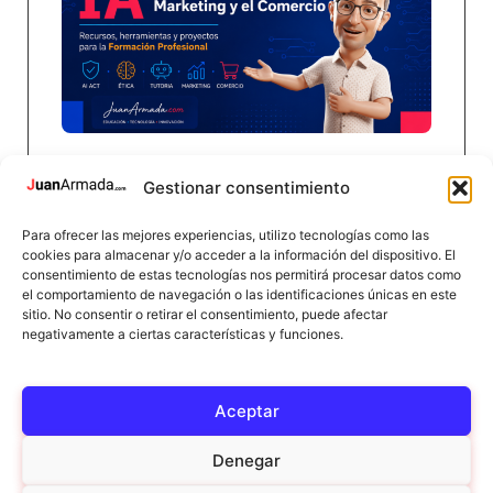
Transparencia e IA en educación:
Gestionar consentimiento
qué cambia desde agosto de
2026
Para ofrecer las mejores experiencias, utilizo tecnologías como las
cookies para almacenar y/o acceder a la información del dispositivo. El
Europa concreta cómo deberán identificarse
consentimiento de estas tecnologías nos permitirá procesar datos como
las interacciones y los contenidos generados
el comportamiento de navegación o las identificaciones únicas en este
sitio. No consentir o retirar el consentimiento, puede afectar
mediante inteligencia artificial. El cambio
negativamente a ciertas características y funciones.
plantea un nuevo reto...
Leer más →
Aceptar
Denegar