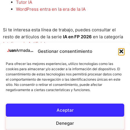
Tutor IA
WordPress entra en la era de la IA
Si te interesa esta línea de trabajo, puedes consultar el
resto de artículos de la serie
IA en FP 2026
en la categoría
Inteligencia Artificial
.
Gestionar consentimiento
Este artículo forma parte de la
Guía sobre inteligencia
artificial en educación y Formación Profesional
.
Para ofrecer las mejores experiencias, utilizo tecnologías como las
cookies para almacenar y/o acceder a la información del dispositivo. El
consentimiento de estas tecnologías nos permitirá procesar datos como
el comportamiento de navegación o las identificaciones únicas en este
sitio. No consentir o retirar el consentimiento, puede afectar
Categorías
Inteligencia Artificial
negativamente a ciertas características y funciones.
Marketing digital para psicólogos: cómo crear
ingresos escalables con ética profesional
Aceptar
Segmentación de clientes con IA: cómo trabajar el
público objetivo en FP con un caso real
Denegar