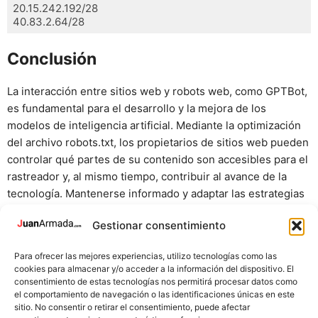
20.15.242.192/28

40.83.2.64/28
Conclusión
La interacción entre sitios web y robots web, como GPTBot,
es fundamental para el desarrollo y la mejora de los
modelos de inteligencia artificial. Mediante la optimización
del archivo robots.txt, los propietarios de sitios web pueden
controlar qué partes de su contenido son accesibles para el
rastreador y, al mismo tiempo, contribuir al avance de la
tecnología. Mantenerse informado y adaptar las estrategias
de interacción es esencial en el entorno digital en constante
Gestionar consentimiento
evolución.
Para ofrecer las mejores experiencias, utilizo tecnologías como las
Espero que este post te haya resultado interesante.
cookies para almacenar y/o acceder a la información del dispositivo. El
consentimiento de estas tecnologías nos permitirá procesar datos como
¡Nos vemos en el siguiente, ciao!!
el comportamiento de navegación o las identificaciones únicas en este
sitio. No consentir o retirar el consentimiento, puede afectar