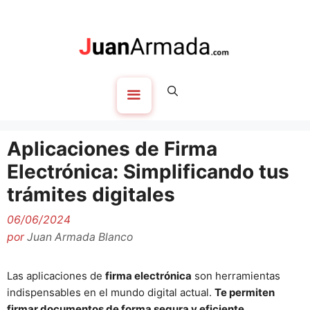
Saltar
al
contenido
Menú
Aplicaciones de Firma
Electrónica: Simplificando tus
trámites digitales
06/06/2024
por
Juan Armada Blanco
Las aplicaciones de
firma electrónica
son herramientas
indispensables en el mundo digital actual.
Te permiten
firmar documentos de forma segura y eficiente
,