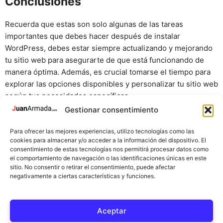
Conclusiones
Recuerda que estas son solo algunas de las tareas
importantes que debes hacer después de instalar
WordPress, debes estar siempre actualizando y mejorando
tu sitio web para asegurarte de que está funcionando de
manera óptima. Además, es crucial tomarse el tiempo para
explorar las opciones disponibles y personalizar tu sitio web
según tus necesidades específicas.
Gestionar consentimiento
En definitiva, una vez instalado WordPress en tu sitio web,
el siguiente paso es personalizar el diseño y la
Para ofrecer las mejores experiencias, utilizo tecnologías como las
cookies para almacenar y/o acceder a la información del dispositivo. El
funcionalidad de tu sitio, generar contenido relevante y útil,
consentimiento de estas tecnologías nos permitirá procesar datos como
configurar tu sitio web y promocionarlo para atraer tráfico.
el comportamiento de navegación o las identificaciones únicas en este
¡Disfruta del proceso y buena suerte en tu proyecto online!
sitio. No consentir o retirar el consentimiento, puede afectar
negativamente a ciertas características y funciones.
Espero que este post te haya resultado interesante.
Aceptar
¡Nos vemos en el siguiente, ciao!!