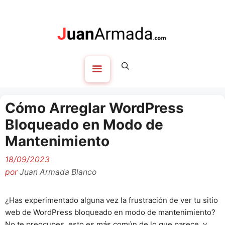
Saltar
al
contenido
Menú
Cómo Arreglar WordPress
Bloqueado en Modo de
Mantenimiento
18/09/2023
por
Juan Armada Blanco
¿Has experimentado alguna vez la frustración de ver tu sitio
web de WordPress bloqueado en modo de mantenimiento?
No te preocupes, esto es más común de lo que parece, y