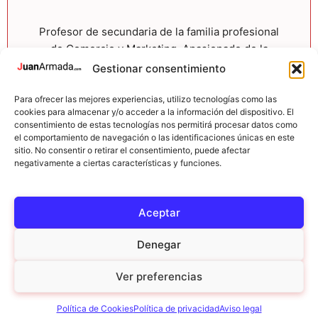
Profesor de secundaria de la familia profesional
de Comercio y Marketing. Apasionado de la
tecnología, la creación de contenido, WordPress
Gestionar consentimiento
y el marketing digital. Ayudo a otros a digitalizar
su negocio y a sacar partido del entorno online.
Para ofrecer las mejores experiencias, utilizo tecnologías como las
cookies para almacenar y/o acceder a la información del dispositivo. El
consentimiento de estas tecnologías nos permitirá procesar datos como
YouTube
LinkedIn
Spotify
el comportamiento de navegación o las identificaciones únicas en este
sitio. No consentir o retirar el consentimiento, puede afectar
negativamente a ciertas características y funciones.
Aceptar
Denegar
Ver preferencias
© 2026 JuanArmada.com |
Aviso Legal
|
Política de cookies
|
Política de privacidad
Política de Cookies
Política de privacidad
Aviso legal