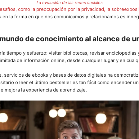
La evolución de las redes sociales
safíos, como la preocupación por la privacidad, la sobreexposi
les en la forma en que nos comunicamos y relacionamos es innegab
n mundo de conocimiento al alcance de un
 tiempo y esfuerzo: visitar bibliotecas, revisar enciclopedias y
limitada de información online, desde cualquier lugar y en cual
e, servicios de ebooks y bases de datos digitales ha democratiz
itario o leer el último bestseller es tan fácil como encender un
e mejora la experiencia de aprendizaje.