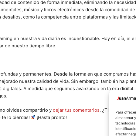
edad de contenido de forma inmediata, eliminando la necesidad d
cumentales, música y libros electrónicos desde la comodidad de s
desafíos, como la competencia entre plataformas y las limitacio
eaming en nuestra vida diaria es incuestionable. Hoy en día, el
ar de nuestro tiempo libre.
profundas y permanentes. Desde la forma en que compramos ha
mejorado nuestra calidad de vida. Sin embargo, también ha plan
 digitales. A medida que seguimos avanzando en la era digital,
gos.
 no olvides compartirlo y
dejar tus comentarios
. ¿Tienes alguna
Para ofrecer
 te lo pierdas!
¡Hasta pronto!
almacenar y/
tecnologías
identificaci
afectar nega