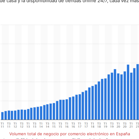
e casa y la disponibilidad de tiendas online 24/7, cada vez m
Volumen total de negocio por comercio electrónico en España