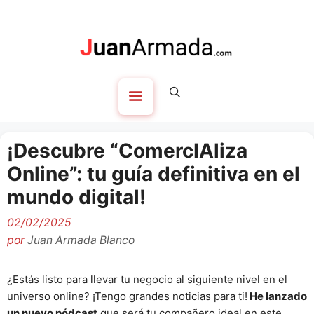
Saltar
al
contenido
Menú
¡Descubre “ComercIAliza
Online”: tu guía definitiva en el
mundo digital!
02/02/2025
por
Juan Armada Blanco
¿Estás listo para llevar tu negocio al siguiente nivel en el
universo online? ¡Tengo grandes noticias para ti!
He lanzado
un nuevo pódcast
que será tu compañero ideal en este