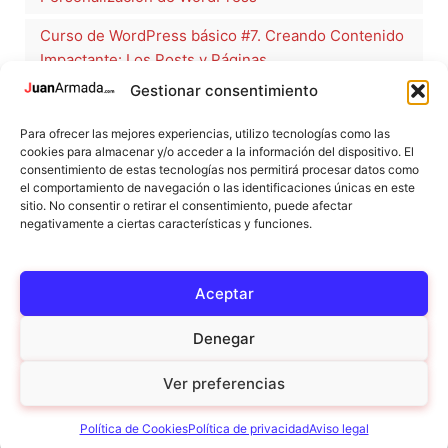
Curso de WordPress básico #7. Creando Contenido
Impactante: Los Posts y Páginas
Gestionar consentimiento
Curso de WordPress básico #8. Fomentando la
interacción: Comentarios en WordPress
Para ofrecer las mejores experiencias, utilizo tecnologías como las
cookies para almacenar y/o acceder a la información del dispositivo. El
Curso de WordPress básico #9. Explorando el
consentimiento de estas tecnologías nos permitirá procesar datos como
Multimedia: La Biblioteca de medios
el comportamiento de navegación o las identificaciones únicas en este
sitio. No consentir o retirar el consentimiento, puede afectar
Curso de WordPress básico #10. Controlando el
negativamente a ciertas características y funciones.
acceso: gestión de usuarios
Aceptar
Denegar
Ver preferencias
© 2026 JuanArmada.com |
Aviso Legal
|
Política de cookies
|
Política de privacidad
Política de Cookies
Política de privacidad
Aviso legal