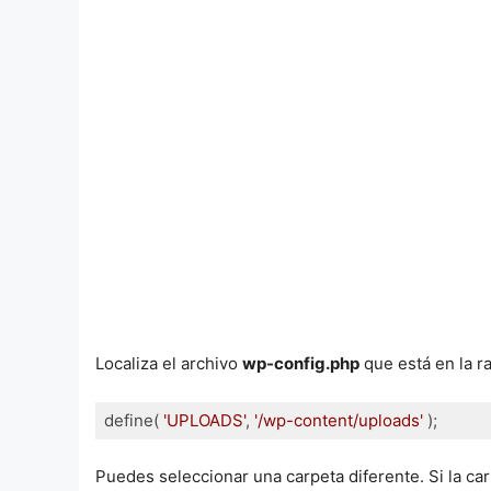
Localiza el archivo
wp-config.php
que está en la r
define( 
'UPLOADS'
, 
'/wp-content/uploads'
 );
Lenguaje del código:
JavaScript
(
javascript
)
Puedes seleccionar una carpeta diferente. Si la c