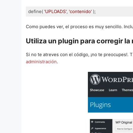
define( 
'UPLOADS'
, 
'contenido'
 );
Lenguaje del código:
JavaScript
(
javascript
)
Como puedes ver, el proceso es muy sencillo. Inclu
Utiliza un plugin para corregir l
Si no te atreves con el código, ¡no te preocupes!. 
administración
.