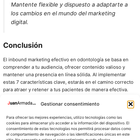
Mantente flexible y dispuesto a adaptarte a
los cambios en el mundo del marketing
digital.
Conclusión
El inbound marketing efectivo en odontología se basa en
comprender a tu audiencia, ofrecer contenido valioso y
mantener una presencia en línea sólida. Al implementar
estas 7 características clave, estarás en el camino correcto
para atraer y retener a tus pacientes de manera efectiva.
Gestionar consentimiento
¿Listo para llevar tu estrategia de marketing odontológico al
siguiente nivel? ¡Comienza hoy mismo a destacar en el
Para ofrecer las mejores experiencias, utilizo tecnologías como las
competitivo mundo digital!
cookies para almacenar y/o acceder a la información del dispositivo. El
consentimiento de estas tecnologías nos permitirá procesar datos como
¡Nos vemos en el siguiente post, ciao!!
el comportamiento de navegación o las identificaciones únicas en este
sitio. No consentir o retirar el consentimiento, puede afectar