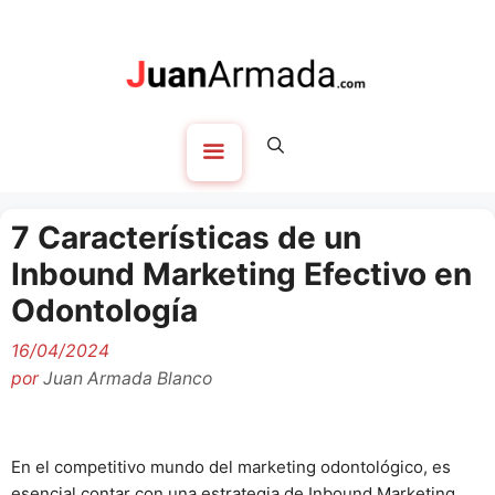
Saltar
al
contenido
Menú
7 Características de un
Inbound Marketing Efectivo en
Odontología
16/04/2024
por
Juan Armada Blanco
En el competitivo mundo del marketing odontológico, es
esencial contar con una estrategia de Inbound Marketing