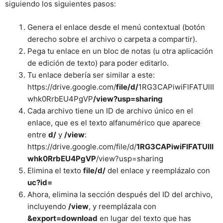
siguiendo los siguientes pasos:
Genera el enlace desde el menú contextual (botón
derecho sobre el archivo o carpeta a compartir).
Pega tu enlace en un bloc de notas (u otra aplicación
de edición de texto) para poder editarlo.
Tu enlace debería ser similar a este:
https://drive.google.com/
file/d/
1RG3CAPiwiFlFATUlII
whk0RrbEU4PgVP
/view?usp=sharing
Cada archivo tiene un ID de archivo único en el
enlace, que es el texto alfanumérico que aparece
entre
d/
y
/view
:
https://drive.google.com/file/d/
1RG3CAPiwiFlFATUlII
whk0RrbEU4PgVP
/view?usp=sharing
Elimina el texto
file/d/
del enlace y reemplázalo con
uc?id=
Ahora, elimina la sección después del ID del archivo,
incluyendo
/view
, y reemplázala con
&export=download
en lugar del texto que has