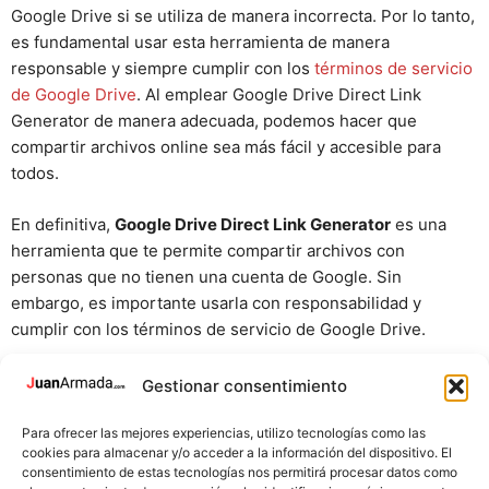
Google Drive si se utiliza de manera incorrecta. Por lo tanto,
es fundamental usar esta herramienta de manera
responsable y siempre cumplir con los
términos de servicio
de Google Drive
. Al emplear Google Drive Direct Link
Generator de manera adecuada, podemos hacer que
compartir archivos online sea más fácil y accesible para
todos.
En definitiva,
Google Drive Direct Link Generator
es una
herramienta que te permite compartir archivos con
personas que no tienen una cuenta de Google. Sin
embargo, es importante usarla con responsabilidad y
cumplir con los términos de servicio de Google Drive.
Con este tutorial, ya estás listo para usar
Google Drive
Gestionar consentimiento
Direct Link Generator
y compartir archivos de manera más
fácil y accesible. Recuerda siempre utilizar la herramienta
Para ofrecer las mejores experiencias, utilizo tecnologías como las
cookies para almacenar y/o acceder a la información del dispositivo. El
de manera responsable y cumplir con los términos de
consentimiento de estas tecnologías nos permitirá procesar datos como
servicio de Google Drive.