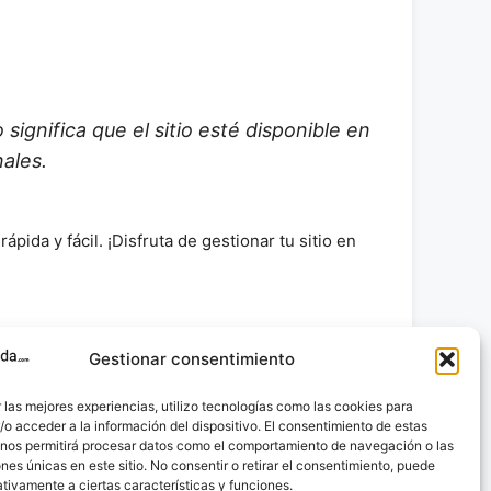
significa que el sitio esté disponible en
nales.
ida y fácil. ¡Disfruta de gestionar tu sitio en
Gestionar consentimiento
 de un sitio en funcionamiento, hemos explorado
rera del idioma; ahora puedes disfrutar de todas
 las mejores experiencias, utilizo tecnologías como las cookies para
nistración de sitios web con WordPress.
o acceder a la información del dispositivo. El consentimiento de estas
 nos permitirá procesar datos como el comportamiento de navegación o las
ones únicas en este sitio. No consentir o retirar el consentimiento, puede
tivamente a ciertas características y funciones.