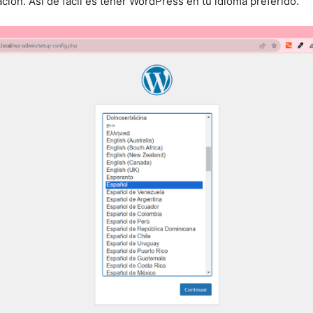
ción. Así de fácil es tener WordPress en tu idioma preferido.