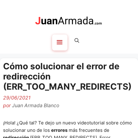
Saltar
al
contenido
Menú
Cómo solucionar el error de
redirección
(ERR_TOO_MANY_REDIRECTS)
29/06/2021
por
Juan Armada Blanco
¡Hola! ¿Qué tal? Te dejo un nuevo videotutorial sobre cómo
solucionar uno de los
errores
más frecuentes de
redirección
(ERR_TOO_MANY_REDIRECTS). Error