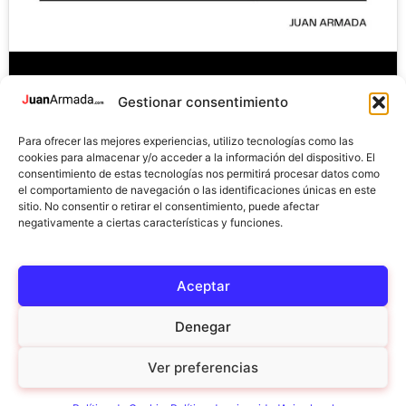
Conclusión
Gestionar consentimiento
Cómo has podido ver, Canva.com nos da la posibilidad de
Para ofrecer las mejores experiencias, utilizo tecnologías como las
cookies para almacenar y/o acceder a la información del dispositivo. El
crear un código QR sin la necesidad de utilizar herramientas
consentimiento de estas tecnologías nos permitirá procesar datos como
adicionales. Con el valor de añadido de trabajar el diseño y
el comportamiento de navegación o las identificaciones únicas en este
tener un recurso listo para publicar en tus RRSS.
sitio. No consentir o retirar el consentimiento, puede afectar
negativamente a ciertas características y funciones.
Espero que te haya sido de utilidad.
Aceptar
Nos vemos en el siguiente post, ciao!!
Denegar
Ver preferencias
© 2026 JuanArmada.com |
Aviso Legal
|
Política de cookies
|
Política de privacidad