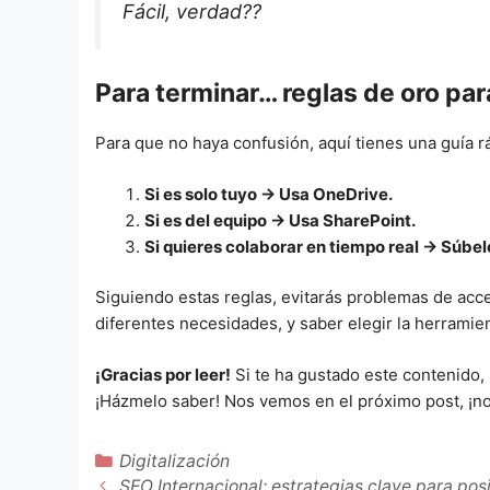
Fácil, verdad??
Para terminar… reglas de oro par
Para que no haya confusión, aquí tienes una guía r
Si es solo tuyo → Usa OneDrive.
Si es del equipo → Usa SharePoint.
Si quieres colaborar en tiempo real → Súbe
Siguiendo estas reglas, evitarás problemas de acce
diferentes necesidades, y saber elegir la herramie
¡Gracias por leer!
Si te ha gustado este contenido,
¡Házmelo saber! Nos vemos en el próximo post, ¡no
Categorías
Digitalización
SEO Internacional: estrategias clave para po