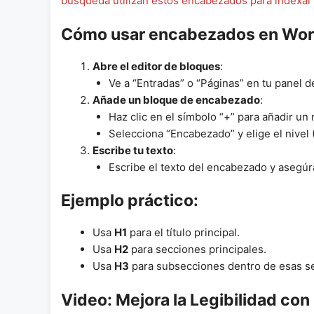
búsqueda utilizan estos encabezados para indexar y
Cómo usar encabezados en Wor
Abre el editor de bloques
:
Ve a “Entradas” o “Páginas” en tu panel d
Añade un bloque de encabezado
:
Haz clic en el símbolo “+” para añadir un
Selecciona “Encabezado” y elige el nivel (
Escribe tu texto
:
Escribe el texto del encabezado y asegúr
Ejemplo práctico:
Usa
H1
para el título principal.
Usa
H2
para secciones principales.
Usa
H3
para subsecciones dentro de esas s
Video: Mejora la Legibilidad c