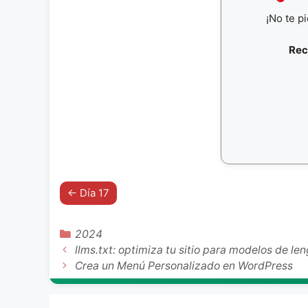
¡No te p
Rec
← Día 17
Categorías
2024
llms.txt: optimiza tu sitio para modelos de le
Crea un Menú Personalizado en WordPress