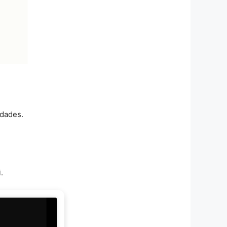
idades.
.